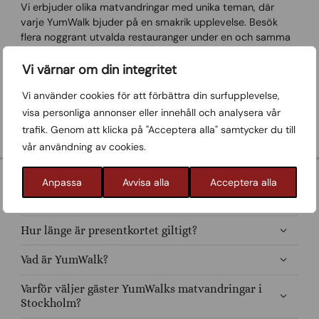
Vi erbjuder olika matvandringar med unika teman, där
varje YumWalk bjuder på en smakrik upplevelse. Besök
flera noggrant utvalda restauranger under en och samma
dag eller kväll och upptäck nya favoriter längs vägen. Våra
paket motsvarar en komplett måltid och vi lanserar
Vi värnar om din integritet
kontinuerligt nya koncept för dig som vill uppleva mer av
Vi använder cookies för att förbättra din surfupplevelse,
Stockholm.
visa personliga annonser eller innehåll och analysera vår
trafik. Genom att klicka på "Acceptera alla" samtycker du till
Upptäck våra paket
vår användning av cookies.
Anpassa
Avvisa alla
Acceptera alla
Presentkort Matvandring
Hur länge är presentkortet giltigt?
Vad är YumWalk?
Varför väljer gäster YumWalks matvandringar i
Stockholm?