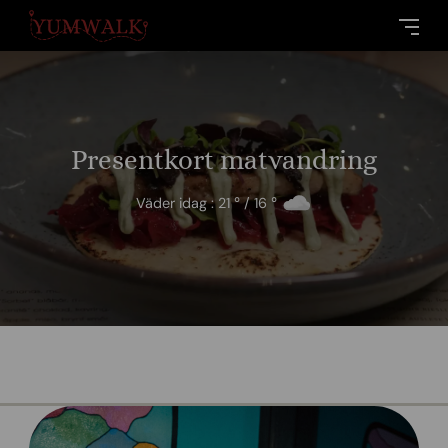
Presentkort matvandring
Väder idag :
21
° /
16
°