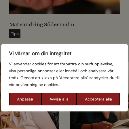
c
k
h
t
o
Matvandring Södermalm
a
l
c
Tips
m
o
f
Vi värnar om din integritet
ö
r
Vi använder cookies för att förbättra din surfupplevelse,
d
visa personliga annonser eller innehåll och analysera vår
i
trafik. Genom att klicka på "Acceptera alla" samtycker du till
vår användning av cookies.
g
s
Anpassa
Avvisa alla
Acceptera alla
o
m
ä
l