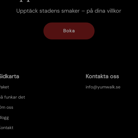
1
Upptäck stadens smaker – på dina villkor
Boka
Sidkarta
Kontakta oss
Paket
info@yumwalk.se
Så funkar det
Om oss
Blogg
Kontakt