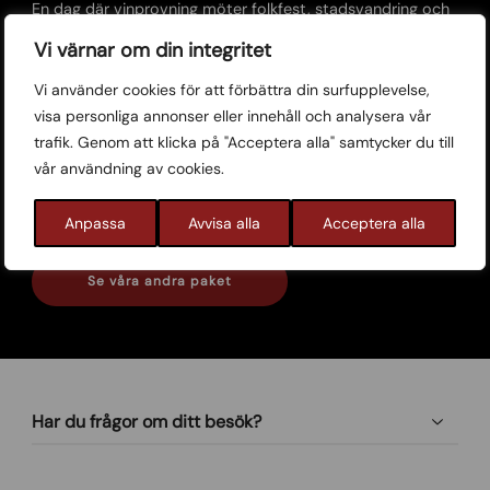
En dag där vinprovning möter folkfest, stadsvandring och
sensommarkänsla. Samla kompisgänget och säkra era
Vi värnar om din integritet
platser innan de tar slut. 🍷
Vi använder cookies för att förbättra din surfupplevelse,
Har du några frågor eller önskar ni att betala via
visa personliga annonser eller innehåll och analysera vår
faktura? Maila:
trafik. Genom att klicka på "Acceptera alla" samtycker du till
info@yumwalk.se
vår användning av cookies.
Anpassa
Avvisa alla
Acceptera alla
Boka nu - 995 kr
Se våra andra paket
Har du frågor om ditt besök?