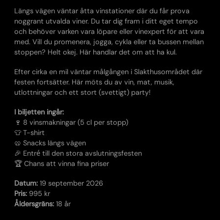
Längs vägen väntar åtta vinstationer där du får prova
noggrant utvalda viner. Du tar dig fram i ditt eget tempo
och behöver varken vara löpare eller vinexpert för att vara
med. Vill du promenera, jogga, cykla eller ta bussen mellan
stoppen? Helt okej. Här handlar det om att ha kul.
Efter cirka en mil väntar målgången i Slakthusområdet där
festen fortsätter. Här möts du av vin, mat, musik,
utlottningar och ett stort (svettigt) party!
I biljetten ingår:
🍷 8 vinsmakningar (5 cl per stopp)
👕 T-shirt
🥨 Snacks längs vägen
🎉 Entré till den stora avslutningsfesten
🏆 Chans att vinna fina priser
Datum:
19 september 2026
Pris:
995 kr
Åldersgräns:
18 år